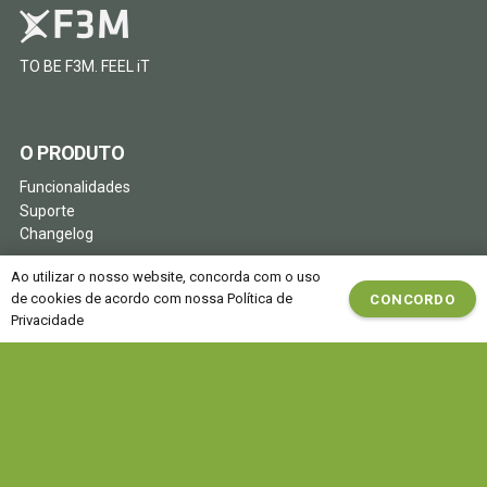
TO BE F3M. FEEL iT
O PRODUTO
Funcionalidades
Suporte
Changelog
EMPRESA
Ao utilizar o nosso website, concorda com o uso
de cookies de acordo com nossa Política de
CONCORDO
Sobre a F3M
Privacidade
Termos de Uso
Política de Privacidade
Declaração de Compliance
Contactos
SUBSCREVA A NOSSA NEWSLETTER