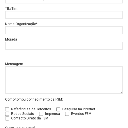
Tlf./Tlm.
Nome Organização*
Morada
Mensagem
Como tomou conhecimento da F3M:
Referências de Terceiros
Pesquisa na Internet
Redes Sociais
Imprensa
Eventos F3M
Contacto Direto da F3M
Outra. Indique qual.