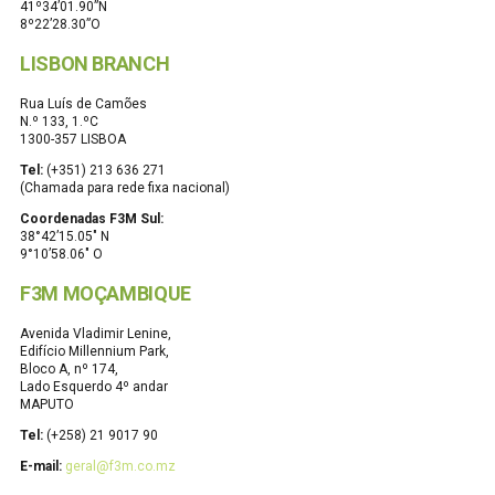
41º34’01.90”N
8º22’28.30”O
LISBON BRANCH
Rua Luís de Camões
N.º 133, 1.ºC
1300-357 LISBOA
Tel:
(+351) 213 636 271
(Chamada para rede fixa nacional)
Coordenadas F3M Sul:
38°42’15.05″ N
9°10’58.06″ O
F3M MOÇAMBIQUE
Avenida Vladimir Lenine,
Edifício Millennium Park,
Bloco A, nº 174,
Lado Esquerdo 4º andar
MAPUTO
Tel:
(+258) 21 9017 90
E-mail:
geral@f3m.co.mz