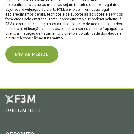
diz respeito à utilização de dados pessoais, dou o meu
consentimento a que os mesmos sejam tratados com os seguintes
objetivos: divulgação da oferta F3M, envio de informação legal,
esclarecimentos gerais, técnicos e de suporte às soluções e serviços
fornecidos pela empresa. Tomei conhecimento que poderei solicitar à
F3M o exercício dos seguintes direitos: o direito de acesso aos dados;
o direito à retificação dos dados; o direito a ser esquecido / apagado; o
direito à limitação de tratamento; o direito à portabilidade dos dados e
o direito à oposição ao tratamento.
TO BE F3M. FEEL iT